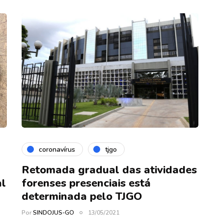
coronavírus
tjgo
Retomada gradual das atividades
al
forenses presenciais está
determinada pelo TJGO
Por
SINDOJUS-GO
13/05/2021