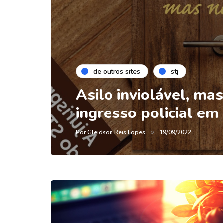
de outros sites
stj
Asilo inviolável, ma
ingresso policial em
Por
Gleidson Reis Lopes
19/09/2022