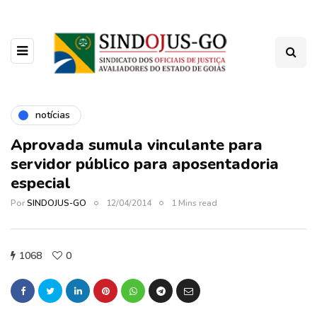
notícias
Aprovada sumula vinculante para
servidor público para aposentadoria
especial
Por
SINDOJUS-GO
12/04/2014
1 Mins read
1068
0