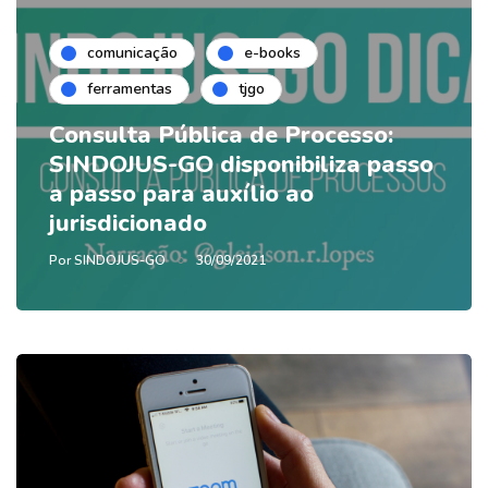
comunicação
e-books
ferramentas
tjgo
Consulta Pública de Processo:
SINDOJUS-GO disponibiliza passo
a passo para auxílio ao
jurisdicionado
Por
SINDOJUS-GO
30/09/2021