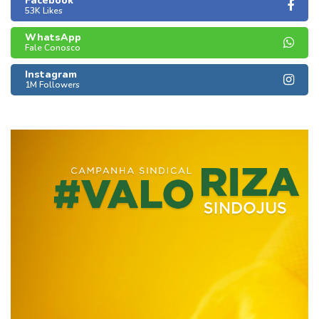
Facebook
53K Likes
WhatsApp
Fale Conosco
Instagram
1M Followers