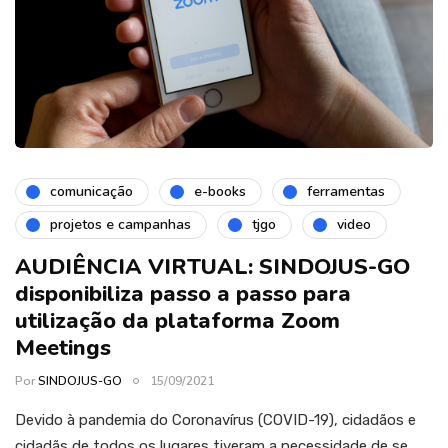
comunicação
e-books
ferramentas
projetos e campanhas
tjgo
video
AUDIÊNCIA VIRTUAL: SINDOJUS-GO
disponibiliza passo a passo para
utilização da plataforma Zoom
Meetings
Por
SINDOJUS-GO
15/09/2021
Devido à pandemia do Coronavírus (COVID-19), cidadãos e
cidadãs de todos os lugares tiveram a necessidade de se