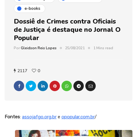
e-books
Dossiê de Crimes contra Oficiais
de Justiça é destaque no Jornal O
Popular
Por
Gleidson Reis Lopes
25/08/2021
1 Mins read
2117
0
Fontes
:
assojafgo.org.br
e
opopular.com.br
/