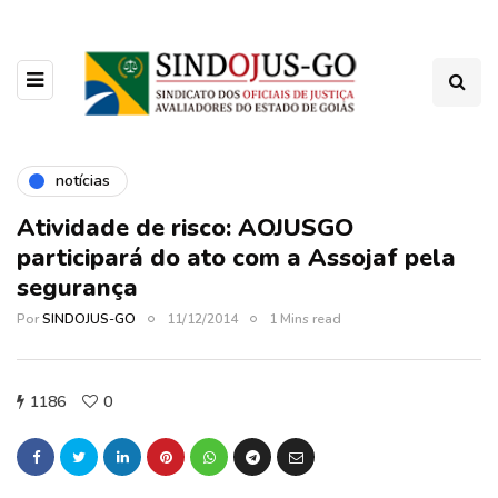
notícias
Atividade de risco: AOJUSGO
participará do ato com a Assojaf pela
segurança
Por
SINDOJUS-GO
11/12/2014
1 Mins read
1186
0