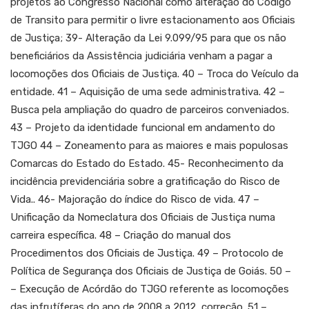
projetos ao Congresso Nacional como alteração do Código
de Transito para permitir o livre estacionamento aos Oficiais
de Justiça; 39- Alteração da Lei 9.099/95 para que os não
beneficiários da Assistência judiciária venham a pagar a
locomoções dos Oficiais de Justiça. 40 – Troca do Veículo da
entidade. 41 – Aquisição de uma sede administrativa. 42 –
Busca pela ampliação do quadro de parceiros conveniados.
43 – Projeto da identidade funcional em andamento do
TJGO 44 – Zoneamento para as maiores e mais populosas
Comarcas do Estado do Estado. 45- Reconhecimento da
incidência previdenciária sobre a gratificação do Risco de
Vida.. 46- Majoração do índice do Risco de vida. 47 –
Unificação da Nomeclatura dos Oficiais de Justiça numa
carreira específica. 48 – Criação do manual dos
Procedimentos dos Oficiais de Justiça. 49 – Protocolo de
Política de Segurança dos Oficiais de Justiça de Goiás. 50 –
– Execução de Acórdão do TJGO referente as locomoções
das infrutíferas do ano de 2008 a 2012, correção. 51 –