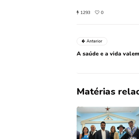
1293
0
Anterior
A saúde e a vida valem
Matérias rela