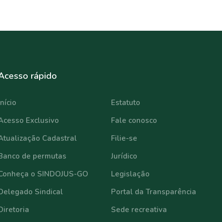
Acesso rápido
⠀⠀⠀⠀⠀⠀⠀⠀
Início
Estatuto
Acesso Exclusivo
Fale conosco
Atualização Cadastral
Filie-se
Banco de permutas
Jurídico
Conheça o SINDOJUS-GO
Legislação
Delegado Sindical
Portal da Transparência
Diretoria
Sede recreativa