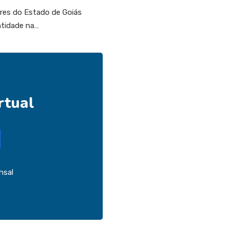
ores do Estado de Goiás
ntidade na…
rtual
nsal