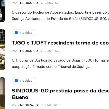
Por
SINDOJUS-GO
23/06/2026
O diretor do Núcleo de Aposentados, Esporte e Lazer do S
Justiça Avaliadores do Estado de Goiás (SINDOJUS-GO), 
notícias
TJGO e TJDFT rescindem termo de co
Por
SINDOJUS-GO
19/03/2026
O Tribunal de Justiça do Estado de Goiás (TJGO) formaliz
cooperação firmado com o Tribunal de Justiça…
notícias
SINDOJUS-GO prestigia posse da de
Bueno
Por
SINDOJUS-GO
24/02/2026