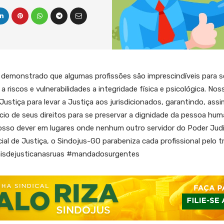
demonstrado que algumas profissões são imprescindíveis para 
 a riscos e vulnerabilidades a integridade física e psicológica. N
e Justiça para levar a Justiça aos jurisdicionados, garantindo, as
io de seus direitos para se preservar a dignidade da pessoa hum
so dever em lugares onde nenhum outro servidor do Poder Judici
icial de Justiça, o Sindojus-GO parabeniza cada profissional pel
iaisdejusticanasruas #mandadosurgentes