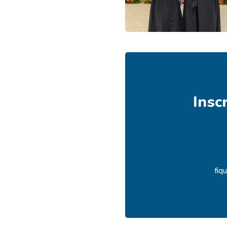
Insc
fiq