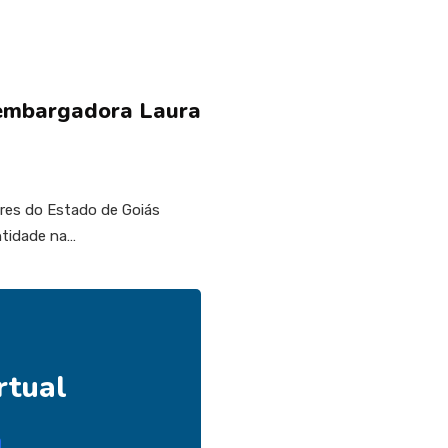
sembargadora Laura
ores do Estado de Goiás
ntidade na…
rtual