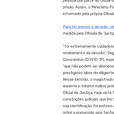
pessoal por parte do Oficial
prisão. Assim, o Ministério 
informado pela própria Ofici
Para ter acesso a decisão, cli
medida pela Oficiala de Justi
“foi extremamente cuidadoso 
recebimento da decisão”. Se
Coronavírus (COVID-19), espec
“que não podem ser desnecess
prestigioso labor do diligent
Nesse sentido, o magistrado
ausente o mínimo indício pro
Oficial de Justiça, haja vista
constrições judiciais que lh
sua cientificação foi exitoso
retire a presunção juris tan