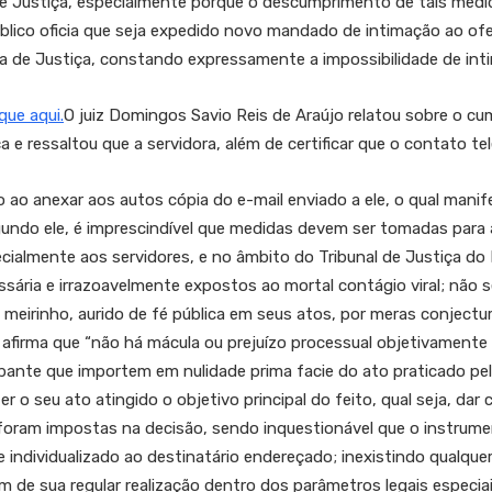
 de Justiça, especialmente porque o descumprimento de tais med
Público oficia que seja expedido novo mandado de intimação ao of
ala de Justiça, constando expressamente a impossibilidade de int
que aqui.
O juiz Domingos Savio Reis de Araújo relatou sobre o cu
ça e ressaltou que a servidora, além de certificar que o contato t
ao anexar aos autos cópia do e-mail enviado a ele, o qual manif
gundo ele, é imprescindível que medidas devem ser tomadas para
ialmente aos servidores, e no âmbito do Tribunal de Justiça do Di
ária e irrazoavelmente expostos ao mortal contágio viral; não se
e meirinho, aurido de fé pública em seus atos, por meras conjectur
 afirma que “não há mácula ou prejuízo processual objetivamente
bante que importem em nulidade prima facie do ato praticado pel
 ter o seu ato atingido o objetivo principal do feito, qual seja, dar
e foram impostas na decisão, sendo inquestionável que o instrumen
 e individualizado ao destinatário endereçado; inexistindo qualqu
tum de sua regular realização dentro dos parâmetros legais espec