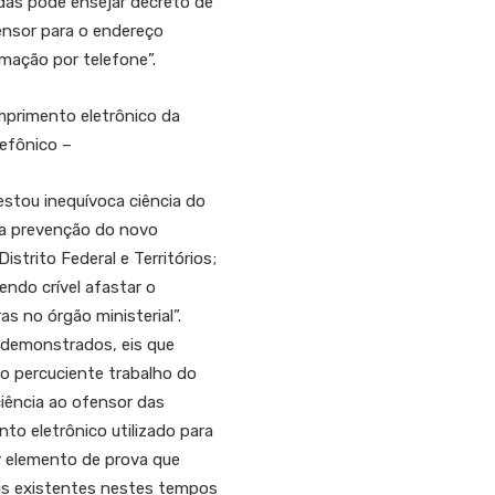
idas pode ensejar decreto de
ensor para o endereço
imação por telefone”.
mprimento eletrônico da
elefônico –
estou inequívoca ciência do
 a prevenção do novo
strito Federal e Territórios;
ndo crível afastar o
as no órgão ministerial”.
 demonstrados, eis que
o percuciente trabalho do
 ciência ao ofensor das
to eletrônico utilizado para
er elemento de prova que
iais existentes nestes tempos