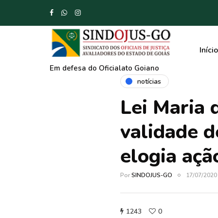
Início
Em defesa do Oficialato Goiano
notícias
Lei Maria 
validade d
elogia ação
Por
SINDOJUS-GO
17/07/2020
1243
0