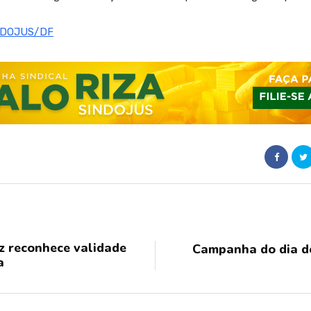
NDOJUS/DF
iz reconhece validade
Campanha do dia do
a