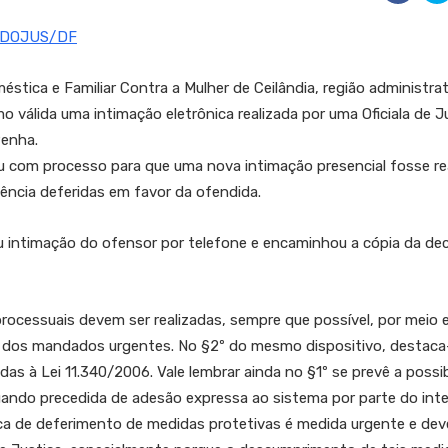
NDOJUS/DF
éstica e Familiar Contra a Mulher de Ceilândia, região administrat
o válida uma intimação eletrônica realizada por uma Oficiala de J
Penha.
ou com processo para que uma nova intimação presencial fosse re
ência deferidas em favor da ofendida.
zou intimação do ofensor por telefone e encaminhou a cópia da dec
ocessuais devem ser realizadas, sempre que possível, por meio e
ção dos mandados urgentes. No §2º do mesmo dispositivo, destac
as à Lei 11.340/2006. Vale lembrar ainda no §1º se prevê a possi
ando precedida de adesão expressa ao sistema por parte do inte
a de deferimento de medidas protetivas é medida urgente e deve