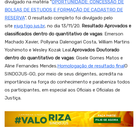
divulgado na matéria “
OPORTUNIDADE: CONCESSÃO DE
BOLSAS DE ESTUDOS E FORMAÇÃO DE CADASTRO DE
RESERVA
“. O resultado completo foi divulgado pelo
site
ejug.tjgo.jus.br
, no dia 13/11/20.
Resultado
Aprovados e
classificados dentro do quantitativo de vagas
: Emerson
Machado Xavier, Pollyana Dalenogari Costa, William Martins
Yoshimoto e Wesley Kozak Leal.
Aprovados Doutorado
dentro do quantitativo de vagas
: Gisele Gomes Matos e
Aline Fernandes Mendes.
Homologação de resultado final
O
SINDOJUS-GO, por meio de seus dirigentes, acredita na
importância na força do conhecimento e parabeniza todos
os participantes, em especial aos Oficiais e Oficialas de
Justiça.