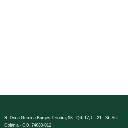
Inscreva-se no nosso
informativo virtual
Subscribe
fique por dentro das novidades e receba nossa
revista eletrônica mensal
R. Dona Gercina Borges Teixeira, 98 - Qd. 17, Lt. 21 - St. Sul,
Goiânia - GO, 74083-012