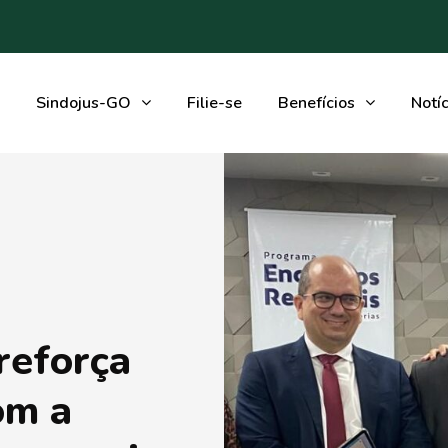
Sindojus-GO
Filie-se
Benefícios
Notíc
eforça
om a