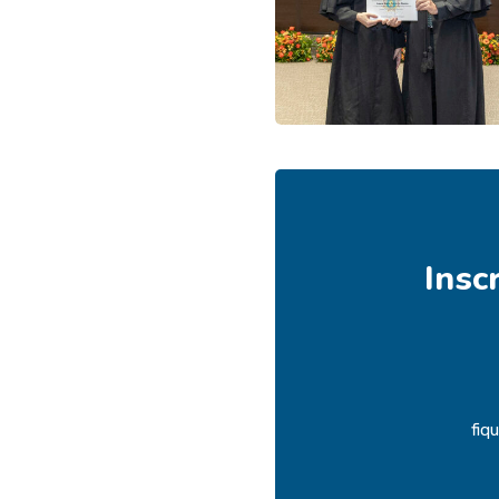
Insc
fiq