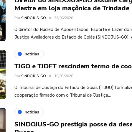
Diretor do SINDOJUS-GO assume carg
Mestre em loja maçônica de Trindade
Por
SINDOJUS-GO
23/06/2026
O diretor do Núcleo de Aposentados, Esporte e Lazer do S
Justiça Avaliadores do Estado de Goiás (SINDOJUS-GO), 
notícias
TJGO e TJDFT rescindem termo de co
Por
SINDOJUS-GO
19/03/2026
O Tribunal de Justiça do Estado de Goiás (TJGO) formaliz
cooperação firmado com o Tribunal de Justiça…
notícias
SINDOJUS-GO prestigia posse da de