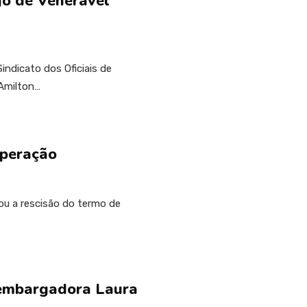
o de Venerável
indicato dos Oficiais de
Amilton…
operação
ou a rescisão do termo de
sembargadora Laura