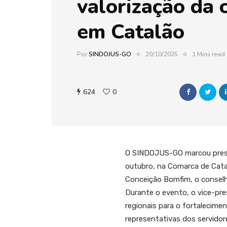
valorização da 
em Catalão
Por
SINDOJUS-GO
20/10/2025
1 Mins read
624
0
O SINDOJUS-GO marcou presen
outubro, na Comarca de Catalã
Conceição Bomfim, o conselhe
Durante o evento, o vice-pr
regionais para o fortalecime
representativas dos servidor