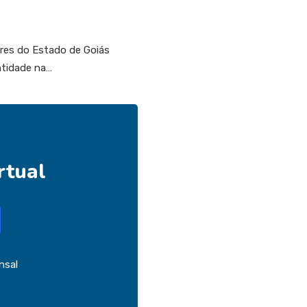
ores do Estado de Goiás
ntidade na…
rtual
nsal