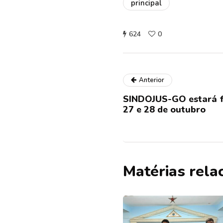
principal
624
0
Anterior
SINDOJUS-GO estará f
27 e 28 de outubro
Matérias rela