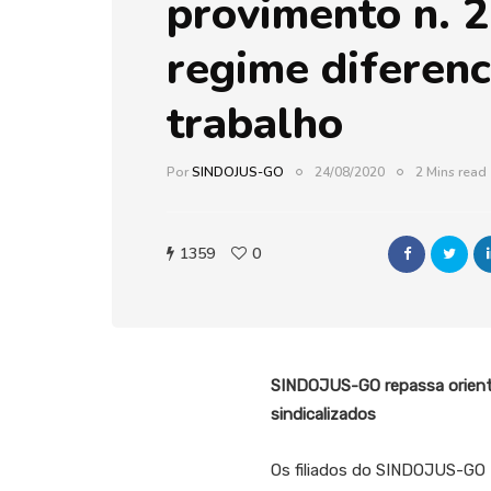
provimento n. 2
regime diferenc
trabalho
Por
SINDOJUS-GO
24/08/2020
2 Mins read
1359
0
SINDOJUS-GO repassa orien
sindicalizados
Os filiados do SINDOJUS-GO 