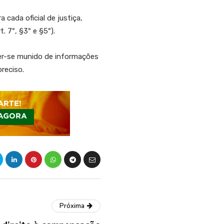
ada oficial de justiça,
 7º, §3º e §5º).
er-se munido de informações
reciso.
Próxima