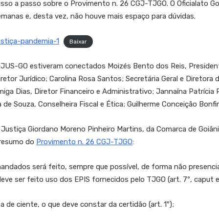
sso a passo sobre o Provimento n. 26 CGJ-TJGO. O Oficialato Goi
emanas e, desta vez, não houve mais espaço para dúvidas.
stiça-pandemia-1
Baixar
OJUS-GO estiveram conectados Moizés Bento dos Reis, President
retor Jurídico; Carolina Rosa Santos; Secretária Geral e Diretor
miga Dias, Diretor Financeiro e Administrativo; Jannaína Patrícia P
de Souza, Conselheira Fiscal e Ética; Guilherme Conceição Bonfim
e Justiça Giordano Moreno Pinheiro Martins, da Comarca de Goiâ
 resumo do
Provimento n. 26 CGJ-TJGO
:
os será feito, sempre que possível, de forma não presencial
ve ser feito uso dos EPIS fornecidos pelo TJGO (art. 7º, caput e
ciente, o que deve constar da certidão (art. 1º);