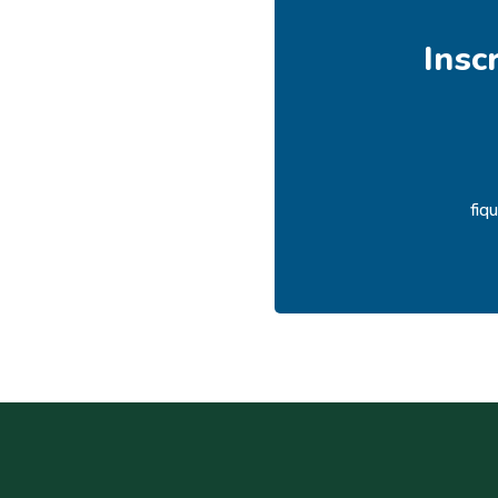
Insc
fiq