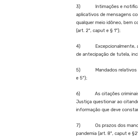
3) Intimações e notificaçõe
aplicativos de mensagens co
qualquer meio idôneo, bem co
(art. 2º, caput e § 1º);
4) Excepcionalmente, as ci
de antecipação de tutela, inclu
5) Mandados relativos à saúd
e 5º);
6) As citações criminais, i
Justiça questionar ao citand
informação que deve constar d
7) Os prazos dos mandados
pandemia (art. 8º, caput e §2º