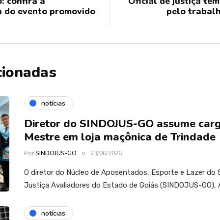
: confira a
Oficial de justiça te
 do evento promovido
pelo trabalh
cionadas
notícias
Diretor do SINDOJUS-GO assume carg
Mestre em loja maçônica de Trindade
Por
SINDOJUS-GO
23/06/2026
O diretor do Núcleo de Aposentados, Esporte e Lazer do S
Justiça Avaliadores do Estado de Goiás (SINDOJUS-GO), 
notícias