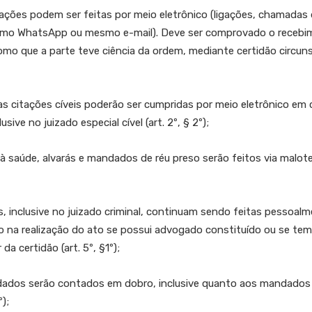
s podem ser feitas por meio eletrônico (ligações, chamadas de
mo WhatsApp ou mesmo e-mail). Deve ser comprovado o recebime
mo que a parte teve ciência da ordem, mediante certidão circuns
tações cíveis poderão ser cumpridas por meio eletrônico em c
sive no juizado especial cível (art. 2º, § 2º);
e, alvarás e mandados de réu preso serão feitos via malote dig
nclusive no juizado criminal, continuam sendo feitas pessoalmen
o na realização do ato se possui advogado constituído ou se te
a certidão (art. 5º, §1º);
 serão contados em dobro, inclusive quanto aos mandados di
);