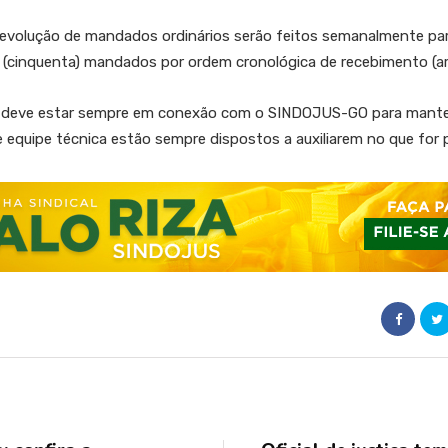
ução de mandados ordinários serão feitos semanalmente para c
 (cinquenta) mandados por ordem cronológica de recebimento (art.
do deve estar sempre em conexão com o SINDOJUS-GO para mant
e equipe técnica estão sempre dispostos a auxiliarem no que for p