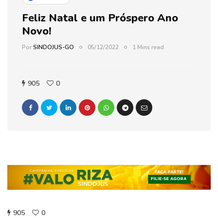
Feliz Natal e um Próspero Ano
Novo!
Por
SINDOJUS-GO
05/12/2022
1 Mins read
905
0
905
0