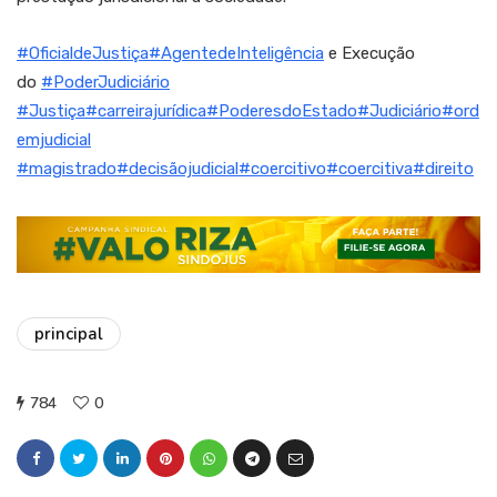
#OficialdeJustiça
#AgentedeInteligência
e Execução
do
#PoderJudiciário
#Justiça
#carreirajurídica
#PoderesdoEstado
#Judiciário
#ord
emjudicial
#magistrado
#decisãojudicial
#coercitivo
#coercitiva
#direito
principal
784
0