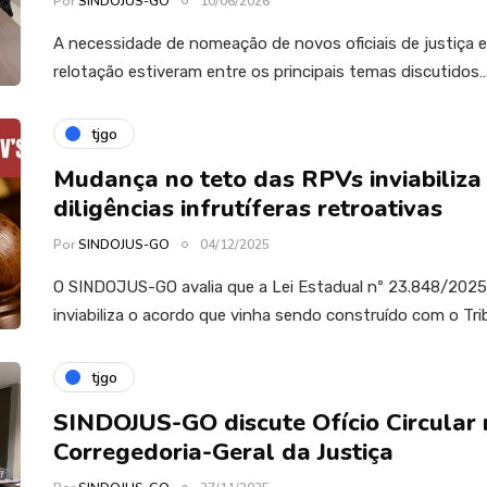
Por
SINDOJUS-GO
10/06/2026
A necessidade de nomeação de novos oficiais de justiça e 
relotação estiveram entre os principais temas discutidos
tjgo
Mudança no teto das RPVs inviabiliza
diligências infrutíferas retroativas
Por
SINDOJUS-GO
04/12/2025
O SINDOJUS-GO avalia que a Lei Estadual nº 23.848/202
inviabiliza o acordo que vinha sendo construído com o Tri
tjgo
SINDOJUS-GO discute Ofício Circular
Corregedoria-Geral da Justiça