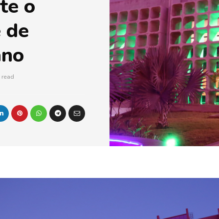
te o
 de
ano
 read