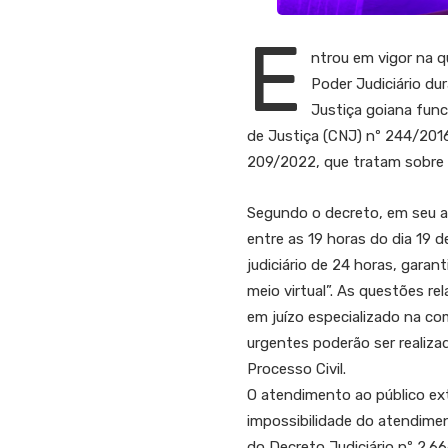
E
ntrou em vigor na qu
Poder Judiciário du
Justiça goiana fun
de Justiça (CNJ) nº 244/2016
209/2022, que tratam sobre 
Segundo o decreto, em seu ar
entre as 19 horas do dia 19 
judiciário de 24 horas, gara
meio virtual”. As questões r
em juízo especializado na co
urgentes poderão ser realiza
Processo Civil.
O atendimento ao público ex
impossibilidade do atendimen
do Decreto Judiciário nº 2.