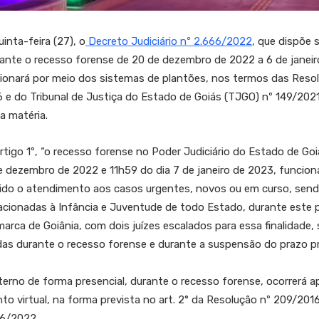
inta-feira (27), o
Decreto Judiciário nº 2.666/2022
, que dispõe
rante o recesso forense de 20 de dezembro de 2022 a 6 de janeir
cionará por meio dos sistemas de plantões, nos termos das Reso
 e do Tribunal de Justiça do Estado de Goiás (TJGO) nº 149/2021
a matéria.
tigo 1º, “o recesso forense no Poder Judiciário do Estado de Go
de dezembro de 2022 e 11h59 do dia 7 de janeiro de 2023, funcio
ntido o atendimento aos casos urgentes, novos ou em curso, sendo
elacionadas à Infância e Juventude de todo Estado, durante este p
marca de Goiânia, com dois juízes escalados para essa finalidade,
das durante o recesso forense e durante a suspensão do prazo p
terno de forma presencial, durante o recesso forense, ocorrerá 
to virtual, na forma prevista no art. 2° da Resolução nº 209/2016
666/2022