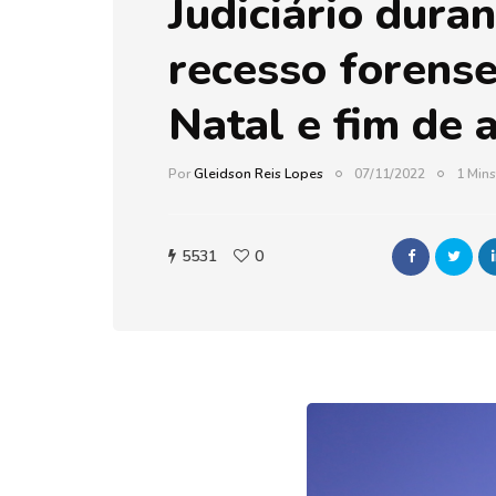
Judiciário duran
recesso forense
Natal e fim de 
Por
Gleidson Reis Lopes
07/11/2022
1 Mins
5531
0