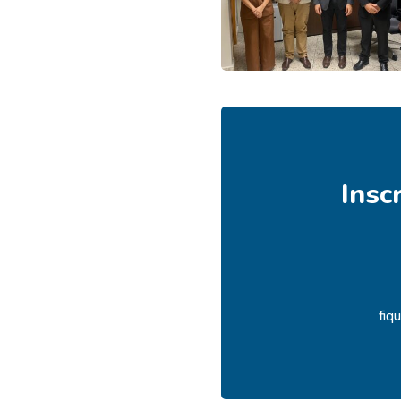
Insc
fiq