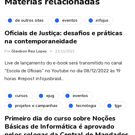
Matérias relacionadas
de outros sites
eventos
infojus
Oficiais de Justiça: desafios e práticas
na contemporaneidade
Por
Gleidson Reis Lopes
22/11/2022
Live de lançamento do e-book será transmitido no canal
“Escola de Oficiais” no Youtube no dia 08/12/2022 às 19
horas #repost infojusbrasil…
cursos
ejug
eventos
projetos e campanhas
tecnologia
tjgo
Primeiro dia do curso sobre Noções
Básicas de Informática é aprovado
pelos colegas da Central de Mandados