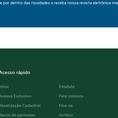
ue por dentro das novidades e receba nossa revista eletrônica me
Acesso rápido
⠀⠀⠀⠀⠀⠀⠀⠀
Início
Estatuto
Acesso Exclusivo
Fale conosco
Atualização Cadastral
Filie-se
Banco de permutas
Jurídico