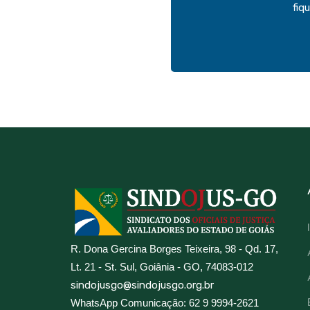
fiq
R. Dona Gercina Borges Teixeira, 98 - Qd. 17,
Lt. 21 - St. Sul, Goiânia - GO, 74083-012
sindojusgo@sindojusgo.org.br
WhatsApp Comunicação: 62 9 9994-2621