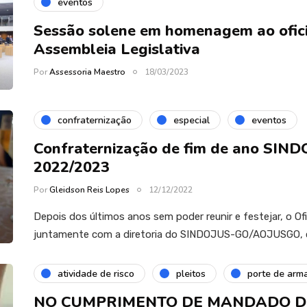
eventos
Sessão solene em homenagem ao ofici
Assembleia Legislativa
Por
Assessoria Maestro
18/03/2023
confraternização
especial
eventos
Confraternização de fim de ano SIN
2022/2023
Por
Gleidson Reis Lopes
12/12/2022
Depois dos últimos anos sem poder reunir e festejar, o Ofi
juntamente com a diretoria do SINDOJUS-GO/AOJUSGO,
atividade de risco
pleitos
porte de arm
NO CUMPRIMENTO DE MANDADO DE