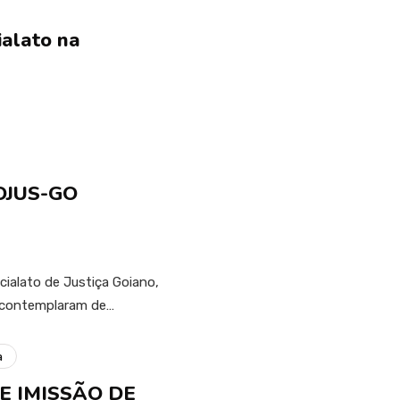
alato na
DOJUS-GO
cialato de Justiça Goiano,
 contemplaram de…
a
 IMISSÃO DE