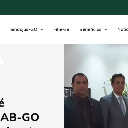
Sindojus-GO
Filie-se
Benefícios
Notíc
é
 OAB-GO