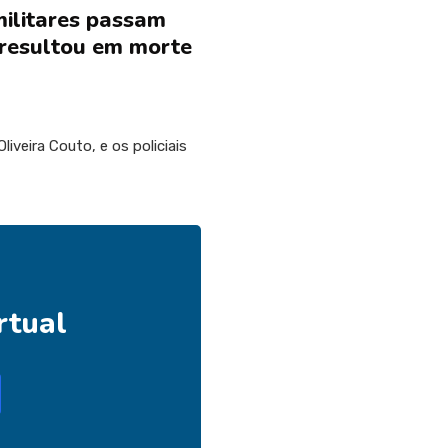
 militares passam
e resultou em morte
iveira Couto, e os policiais
rtual