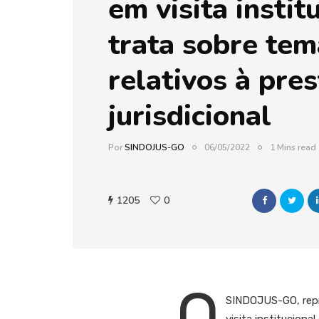
em visita instit
trata sobre tem
relativos à pre
jurisdicional
Por
SINDOJUS-GO
06/05/2022
1 Mins read
1205
0
O
SINDOJUS-GO, repre