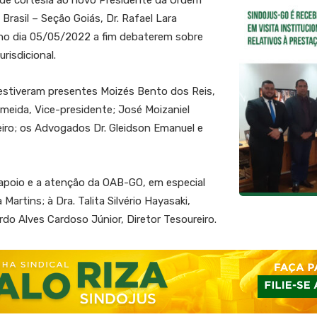
al de cortesia ao novo Presidente da Ordem
rasil – Seção Goiás, Dr. Rafael Lara
 no dia 05/05/2022 a fim debaterem sobre
risdicional.
estiveram presentes Moizés Bento dos Reis,
lmeida, Vice-presidente; José Moizaniel
eiro; os Advogados Dr. Gleidson Emanuel e
poio e a atenção da OAB-GO, em especial
 Martins; à Dra. Talita Silvério Hayasaki,
ardo Alves Cardoso Júnior, Diretor Tesoureiro.