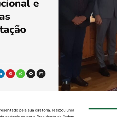
ucional e
as
stação
sentado pela sua diretoria, realizou uma