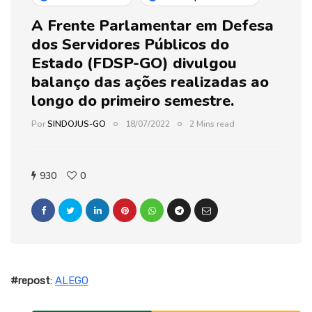
A Frente Parlamentar em Defesa
dos Servidores Públicos do
Estado (FDSP-GO) divulgou
balanço das ações realizadas ao
longo do primeiro semestre.
Por
SINDOJUS-GO
18/07/2022
2 Mins read
930
0
#repost
:
ALEGO